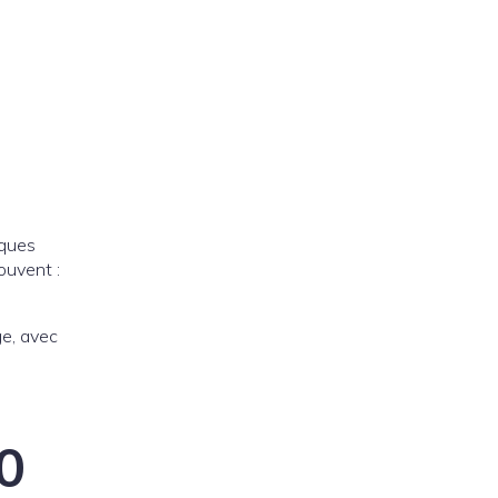
iques
ouvent :
ge, avec
00