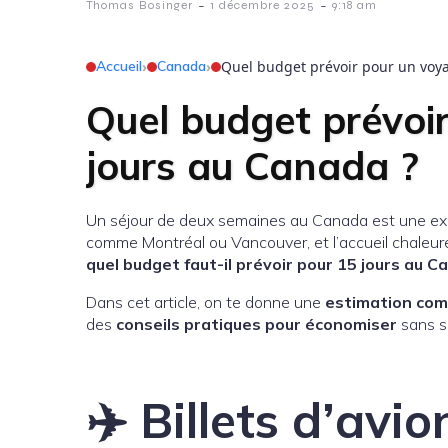
-
-
Thomas Bosinger
1 décembre 2025
9:18 am
Accueil
›
Canada
›
Quel budget prévoir pour un voya
Quel budget prévoi
jours au Canada ?
Un séjour de deux semaines au Canada est une expé
comme Montréal ou Vancouver, et l’accueil chaleure
quel budget faut-il prévoir pour 15 jours au C
Dans cet article, on te donne une
estimation comp
des
conseils pratiques pour économiser
sans sac
✈️ Billets d’avi