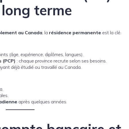
e long terme
ablement au Canada
, la
résidence permanente
est la clé.
nts (âge, expérience, diplômes, langues).
s (PCP)
: chaque province recrute selon ses besoins.
yant déjà étudié ou travaillé au Canada.
a.
ales.
adienne
après quelques années.