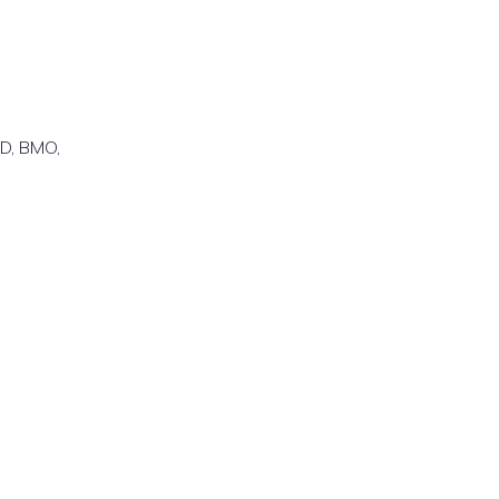
TD, BMO,
e