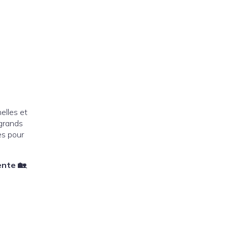
elles et
 grands
es pour
nte 🏡
,