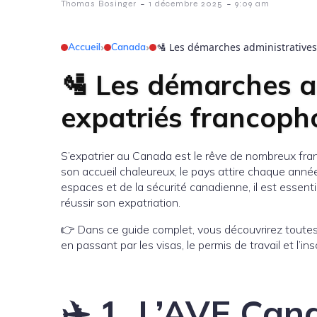
-
-
Thomas Bosinger
1 décembre 2025
9:09 am
Accueil
›
Canada
›
🛂 Les démarches administrative
🛂 Les démarches ad
expatriés francop
S’expatrier au Canada est le rêve de nombreux fran
son accueil chaleureux, le pays attire chaque année
espaces et de la sécurité canadienne, il est essenti
réussir son expatriation.
👉 Dans ce guide complet, vous découvrirez toutes l
en passant par les visas, le permis de travail et l’ins
✈️ 1. L’AVE Can