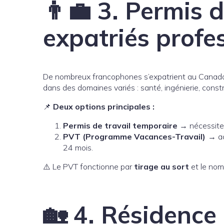
👨‍💼 3. Permis d
expatriés profe
De nombreux francophones s’expatrient au Canada po
dans des domaines variés : santé, ingénierie, const
📌
Deux options principales :
Permis de travail temporaire
→ nécessite 
PVT (Programme Vacances-Travail)
→ ac
24 mois.
⚠️ Le PVT fonctionne par
tirage au sort
et le nomb
🏡 4. Résidence