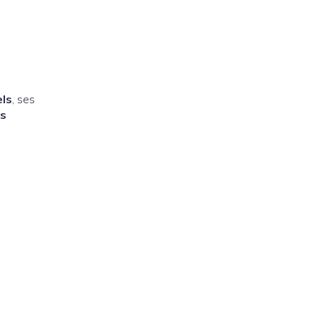
els
, ses
es